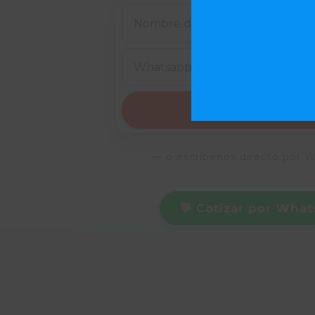
Quiero cotizar ah
— o escríbenos directo por
💬 Cotizar por Wha