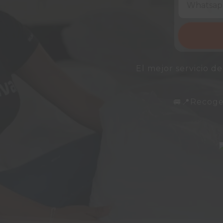
El mejor servicio d
🚐📍Recoge