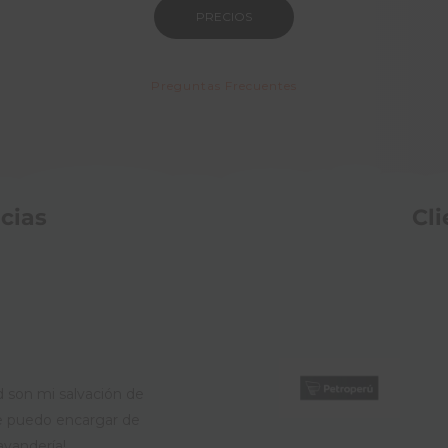
PRECIOS
Preguntas Frecuentes
cias
Cli
 son mi salvación de
e puedo encargar de
avandería!