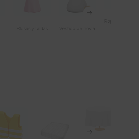
Ropa de bebés y
Pantalon
 faldas
Vestido de novia
niños
jeans