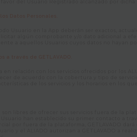
favor del Usuario Registrado alcanzado por dicha 
los Datos Personales.
todo Usuario en la App deberán ser exactos, actua
citar algún comprobante y/o dato adicional a efec
mente a aquellos Usuarios cuyos datos no hayan po
ios a través de GETLAVADO.
 en relación con los servicios ofrecidos por los A
cer de acuerdo con la cobertura y tipo de servici
cterísticas de los servicios y los horarios en los qu
on libres de ofrecer sus servicios fuera de la pla
Usuario han establecido su primer contacto a trav
cial por fuera de la plataforma, GETLAVADO dará d
Usuario y el ALIADO autorizan a GETLAVADO a realiz
s.