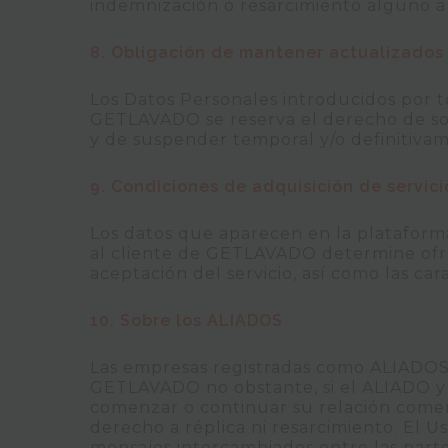
indemnización o resarcimiento alguno a 
8. Obligación de mantener actualizados 
Los Datos Personales introducidos por 
GETLAVADO se reserva el derecho de soli
y de suspender temporal y/o definitiva
9. Condiciones de adquisición de servic
Los datos que aparecen en la plataforma
al cliente de GETLAVADO determine ofre
aceptación del servicio, así como las cara
10. Sobre los ALIADOS
Las empresas registradas como ALIADOS s
GETLAVADO no obstante, si el ALIADO y 
comenzar o continuar su relación comer
derecho a réplica ni resarcimiento. El 
mensajes intercambiados entre las parte