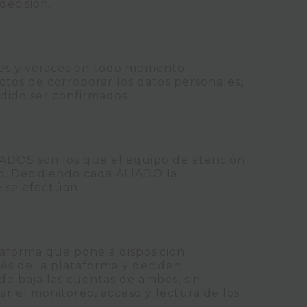
decisión.
les y veraces en todo momento.
tos de corroborar los datos personales,
dido ser confirmados.
LIADOS son los que el equipo de atención
o. Decidiendo cada ALIADO la
e se efectúan.
taforma que pone a disposición
és de la plataforma y deciden
e baja las cuentas de ambos, sin
ar el monitoreo, acceso y lectura de los