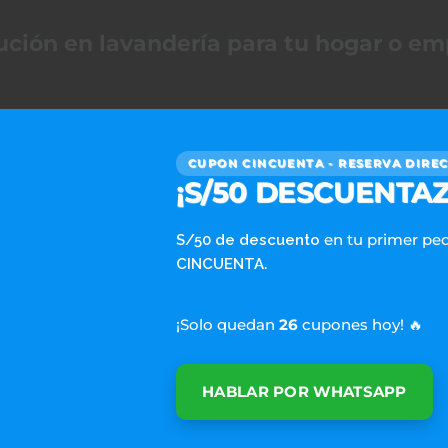
ución en lavandería para tu hogar o e
CUPON CINCUENTA - RESERVA DIRE
SERVICIOS DOMESTICOS
¡S/50 DESCUENTAZ
Escríbenos al WhatsApp
en tu primer pe
S/50 de descuento
Preguntas Frecuentes
.
CINCUENTA
Precios para hogares
Clientes
¡Solo quedan
26
cupones hoy! 🔥
Cobertura 📍🚚
Testimonios
HABLAR POR WHATSAPP
Blog
🇺🇸🇬🇧 English Version
Términos y Condiciones