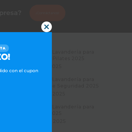
mpresa?
¡Contáctanos!
Close
this
module
CTA
Servicio de Lavandería para
O!
Centros de Pilates 2025
marzo 26, 2025
dido con el cupon
Servicio de Lavandería para
Empresas de Seguridad 2025
febrero 25, 2025
Servicio de Lavandería para
Barberías 2025
febrero 20, 2025