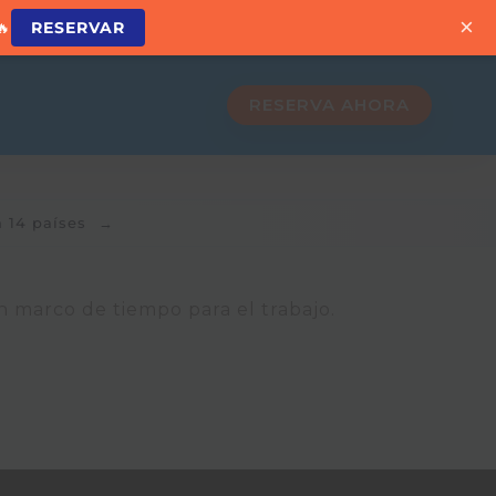
×
🔥
RESERVAR
RESERVA AHORA
n 14 países
→
n marco de tiempo para el trabajo.