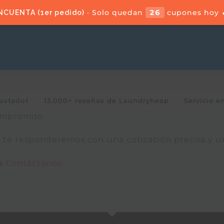
· Solo quedan
26
cupones hoy 
NCUENTA (1er pedido)
·
13,000+ reseñas de Laundryheap
·
Servicio e
ustpilot
ompromiso.
 te responderemos con una cotización precisa y u
na
Contáctanos
.