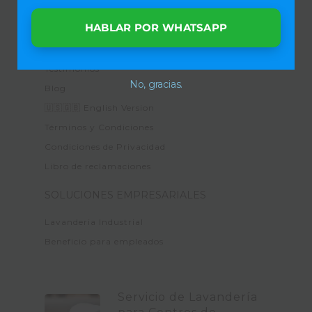
Precios para hogares
HABLAR POR WHATSAPP
Clientes
Cobertura 📍🚚
Testimonios
No, gracias.
Blog
🇺🇸🇬🇧 English Version
Términos y Condiciones
Condiciones de Privacidad
Libro de reclamaciones
SOLUCIONES EMPRESARIALES
Lavanderia Industrial
Beneficio para empleados
Servicio de Lavandería