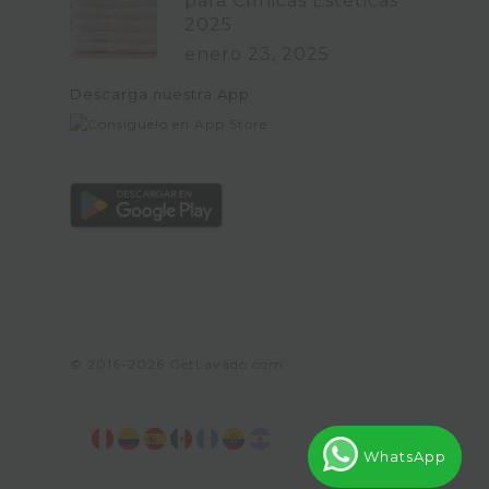
para Clínicas Estéticas
2025
enero 23, 2025
Descarga nuestra App
© 2016-2026
GetLavado.com
WhatsApp