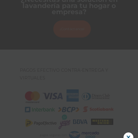
lavandería para tu hogar o
empresa?
¡Contáctanos!
PAGOS EFECTIVO CONTRA-ENTREGA Y
VIRTUALES