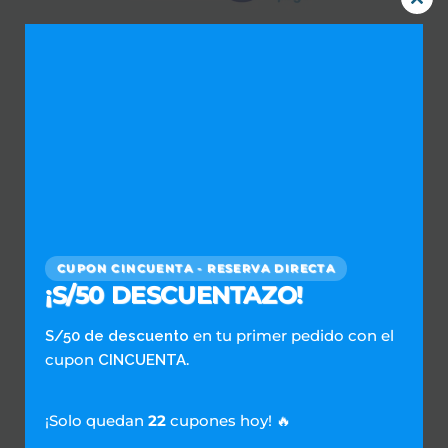
Clos
this
Repaldados por:
mod
Únete a Nuestra Red de Lavanderías
CUPON CINCUENTA - RESERVA DIRECTA
Empieza Aquí
¡S/50 DESCUENTAZO!
en tu primer pedido con el
S/50 de descuento
cupon
.
CINCUENTA
SERVICIOS DOMESTICOS
Escríbenos al WhatsApp
¡Solo quedan
22
cupones hoy! 🔥
Preguntas Frecuentes