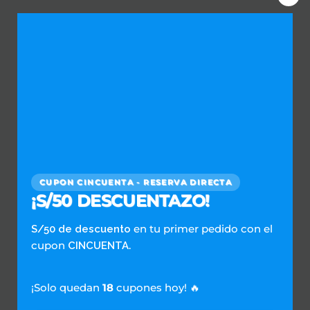
Clos
this
Repaldados por:
mod
Únete a Nuestra Red de Lavanderías
CUPON CINCUENTA - RESERVA DIRECTA
Empieza Aquí
¡S/50 DESCUENTAZO!
en tu primer pedido con el
S/50 de descuento
cupon
.
CINCUENTA
SERVICIOS DOMESTICOS
Escríbenos al WhatsApp
¡Solo quedan
18
cupones hoy! 🔥
Preguntas Frecuentes