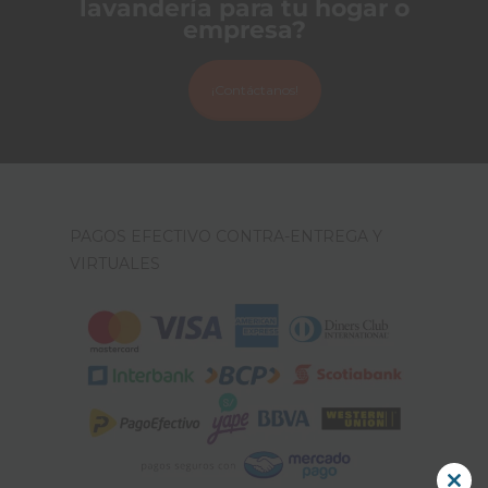
lavandería para tu hogar o
empresa?
¡Contáctanos!
PAGOS EFECTIVO CONTRA-ENTREGA Y
VIRTUALES