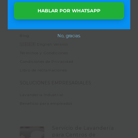
Precios para hogares
Clientes
HABLAR POR WHATSAPP
Cobertura 📍🚚
Testimonios
No, gracias.
Blog
🇺🇸🇬🇧 English Version
Términos y Condiciones
Condiciones de Privacidad
Libro de reclamaciones
SOLUCIONES EMPRESARIALES
Lavanderia Industrial
Beneficio para empleados
Servicio de Lavandería
para Centros de