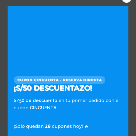
Clos
this
Repaldados por:
mod
Únete a Nuestra Red de Lavanderías
CUPON CINCUENTA - RESERVA DIRECTA
Empieza Aquí
¡S/50 DESCUENTAZO!
en tu primer pedido con el
S/50 de descuento
cupon
.
CINCUENTA
SERVICIOS DOMESTICOS
Escríbenos al WhatsApp
¡Solo quedan
28
cupones hoy! 🔥
Preguntas Frecuentes