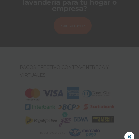
lavandería para tu hogar o
empresa?
¡Contáctanos!
PAGOS EFECTIVO CONTRA-ENTREGA Y
VIRTUALES