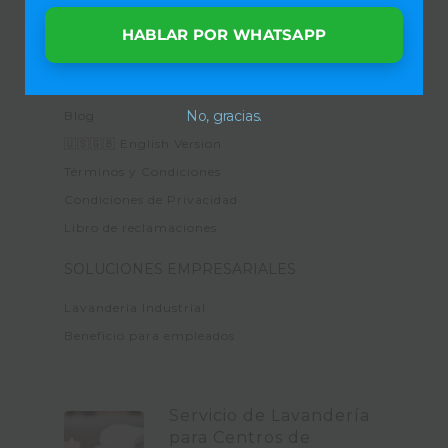
Precios para hogares
Clientes
HABLAR POR WHATSAPP
Cobertura 📍🚚
Testimonios
No, gracias.
Blog
🇺🇸🇬🇧 English Version
Términos y Condiciones
Condiciones de Privacidad
Libro de reclamaciones
SOLUCIONES EMPRESARIALES
Lavanderia Industrial
Beneficio para empleados
Servicio de Lavandería
para Centros de