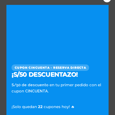
Clos
this
Repaldados por:
mod
Únete a Nuestra Red de Lavanderías
CUPON CINCUENTA - RESERVA DIRECTA
Empieza Aquí
¡S/50 DESCUENTAZO!
en tu primer pedido con el
S/50 de descuento
cupon
.
CINCUENTA
SERVICIOS DOMESTICOS
Escríbenos al WhatsApp
¡Solo quedan
22
cupones hoy! 🔥
Preguntas Frecuentes