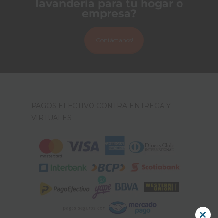
lavandería para tu hogar o
empresa?
¡Contáctanos!
PAGOS EFECTIVO CONTRA-ENTREGA Y
VIRTUALES