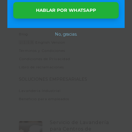
Precios para hogares
Clientes
HABLAR POR WHATSAPP
Cobertura 📍🚚
Testimonios
No, gracias.
Blog
🇺🇸🇬🇧 English Version
Términos y Condiciones
Condiciones de Privacidad
Libro de reclamaciones
SOLUCIONES EMPRESARIALES
Lavanderia Industrial
Beneficio para empleados
Servicio de Lavandería
para Centros de