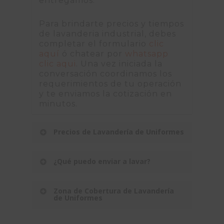
entregamos.
Para brindarte precios y tiempos
de lavanderia industrial, debes
completar el formulario
clic
aquí
ó chatear por
whatsapp
clic aqui
. Una vez iniciada la
conversación coordinamos los
requerimientos de tu operación
y te enviamos la cotización en
minutos.
Precios de Lavandería de Uniformes
Más de 50 plantas de lavanderia.
¿Qué puedo enviar a lavar?
Tenemos el mejor precio del
mercado por una simple razón:
Todo lo que necesites!
Somos el Marketplace de
Zona de Cobertura de Lavandería
En GetLavado Lavanderia
Lavandería más grande de la
de Uniformes
Industrial puedes lavar:
región, eso nos permite
overoles, camisas, busos, trajes, y
entregarte el mejor precio y
Todo Lima!
más!
calidad.