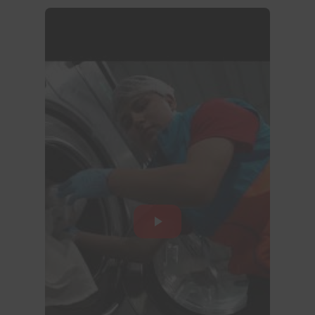
Para empresas el valor final
depende de volumen y
recurrencia, los precios inlcuyen
el delivery, protocolos de bio-
seguridad, para darte el mejor
precio por favor completa el
formulario de cotizacion
aqui