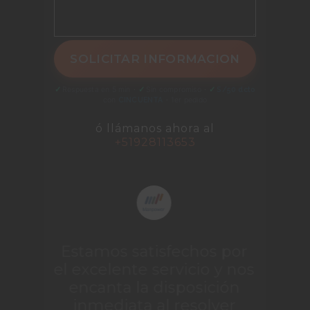
✓
Respuesta en 5 min
·
✓
Sin compromiso
·
✓
S/50 dcto
con
CINCUENTA
·
1er pedido
ó llámanos ahora al
+51928113653
Estamos satisfechos por
el excelente servicio y nos
encanta la disposición
inmediata al resolver