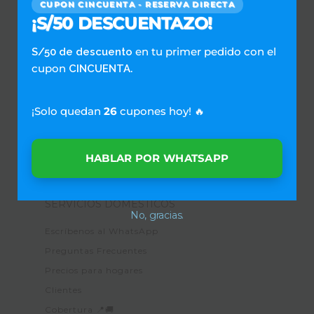
CUPON CINCUENTA - RESERVA DIRECTA
¡S/50 DESCUENTAZO!
en tu primer pedido con el
S/50 de descuento
cupon
.
CINCUENTA
¡Solo quedan
26
cupones hoy! 🔥
Únete a Nuestra Red de Lavanderías
Empieza Aquí
HABLAR POR WHATSAPP
SERVICIOS DOMESTICOS
No, gracias.
Escríbenos al WhatsApp
Preguntas Frecuentes
Precios para hogares
Clientes
Cobertura 📍🚚