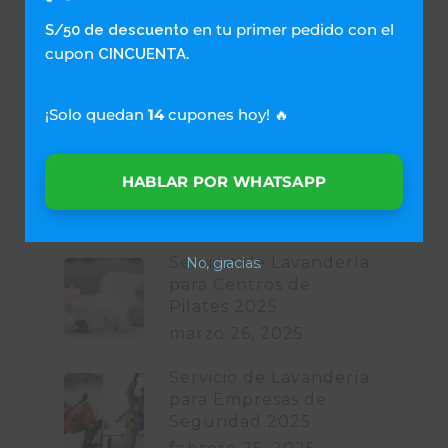
Términos y Condiciones
en tu primer pedido con el
S/50 de descuento
Condiciones de Privacidad
cupon
.
CINCUENTA
Libro de reclamaciones
¡Solo quedan
14
cupones hoy! 🔥
SOLUCIONES EMPRESARIALES
Lavanderia Industrial
HABLAR POR WHATSAPP
Beneficio para empleados
Servicio de Lavandería
No, gracias.
para Centros de
Pilates 2025
marzo 26, 2025
Servicio de Lavandería
para Empresas de
Seguridad 2025