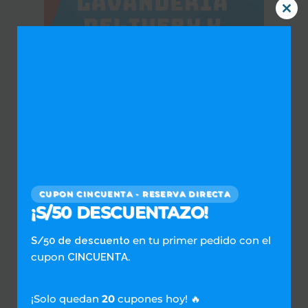
Clos
this
mod
CUPON CINCUENTA - RESERVA DIRECTA
¡S/50 DESCUENTAZO!
¡LAVAR AHORA!
en tu primer pedido con el
S/50 de descuento
cupon
.
CINCUENTA
Te puede interesar
¡Solo quedan
20
cupones hoy! 🔥