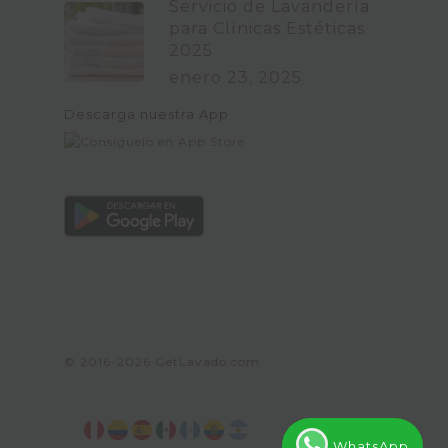
Servicio de Lavandería
para Clínicas Estéticas
2025
enero 23, 2025
Descarga nuestra App
© 2016-2026
GetLavado.com
WhatsApp