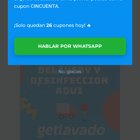
cupon
.
CINCUENTA
¡Solo quedan
26
cupones hoy! 🔥
HABLAR POR WHATSAPP
No, gracias.