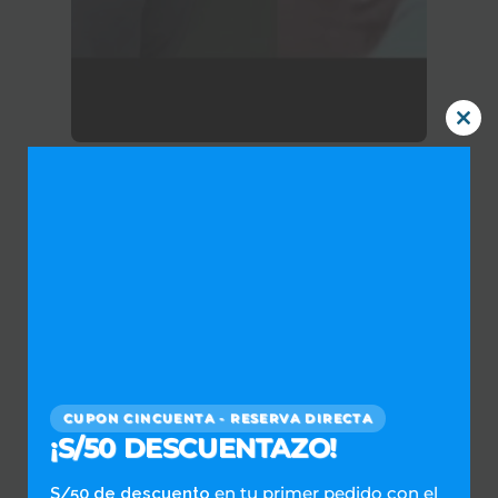
Clos
this
mod
Comparte esto:
Twitter
Facebook
¿Lavanderia Delivery Gratis?
CUPON CINCUENTA - RESERVA DIRECTA
¡S/50 DESCUENTAZO!
en tu primer pedido con el
S/50 de descuento