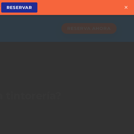
×

RESERVAR
RESERVA AHORA
 tintorería?