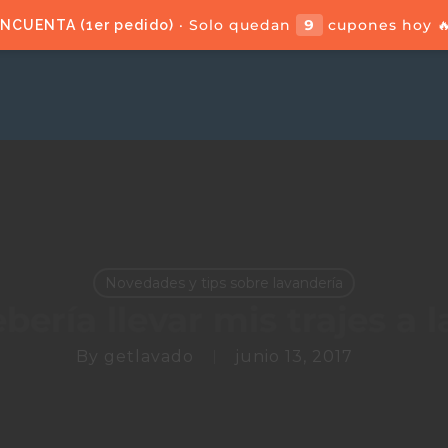
· Solo quedan
9
cupones hoy 
INCUENTA (1er pedido)
Novedades y tips sobre lavandería
ería llevar mis trajes a la
By
getlavado
junio 13, 2017