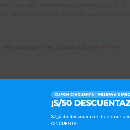
ente chaqueta, pantalones, y camisa amigable. La
esté de nuevo en forma de punta después de su vi
,
solo descarga y haz tu pedido
¡El delivery es
CUPON CINCUENTA - RESERVA DIRE
¡S/50 DESCUENTAZ
en tu primer pe
S/50 de descuento
.
CINCUENTA