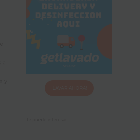
re
s a
a y
¡LAVAR AHORA!
Te puede interesar