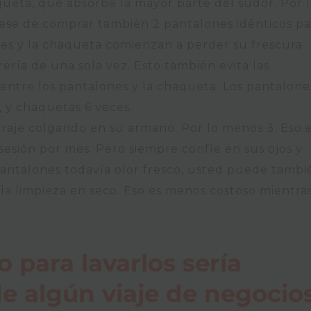
ueta, que absorbe la mayor parte del sudor. Por 
ese de comprar también 2 pantalones idénticos pa
nes y la chaqueta comienzan a perder su frescura
rería de una sola vez. Esto también evita las
entre los pantalones y la chaqueta. Los pantalone
 y chaquetas 6 veces.
aje colgando en su armario. Por lo menos 3. Eso 
esión por mes. Pero siempre confíe en sus ojos y
 pantalones todavía olor fresco, usted puede tambi
 la limpieza en seco. Eso es menos costoso mientra
para lavarlos sería
e algún viaje de negocio