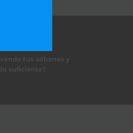
avando tus sábanas y
lo suficiente?