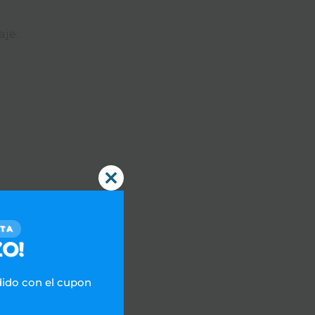
aje.
Close
this
module
CTA
O!
dido con el cupon