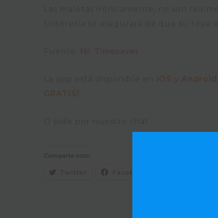
Las maletas irónicamente, no son realm
tintorería se asegurará de que su ropa 
Fuente:
Mr. Timesaver
La app está disponible en
iOS
y
Android
GRATIS!
O pide por nuestro chat
Comparte esto:
Twitter
Facebook