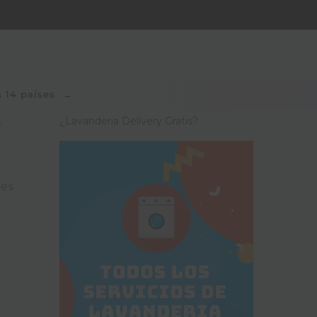
n 14 países
→
¿Lavanderia Delivery Gratis?
e
nes