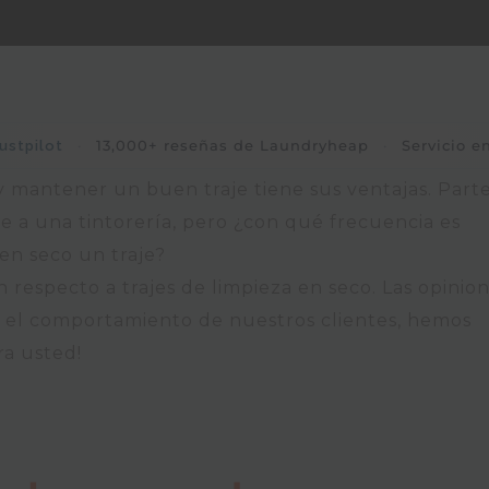
·
13,000+ reseñas de Laundryheap
·
Servicio e
ustpilot
 y mantener un buen traje tiene sus ventajas. Part
je a una tintorería, pero ¿con qué frecuencia es
en seco un traje?
n respecto a trajes de limpieza en seco. Las opinio
n el comportamiento de nuestros clientes, hemos
ra usted!