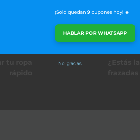
¡Solo quedan
9
cupones hoy! 🔥
HABLAR POR WHATSAPP
revious Post
Next Post
r tu ropa
¿Estás l
No, gracias.
rápido
frazadas 