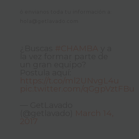
ó envianos toda tu información a:
hola@getlavado.com
¿Buscas
#CHAMBA
y a
la vez formar parte de
un gran equipo?
Postula aquí:
https://t.co/ml2UNvgL4u
pic.twitter.com/qGgpVztFBu
— GetLavado
(@getlavado)
March 14,
2017