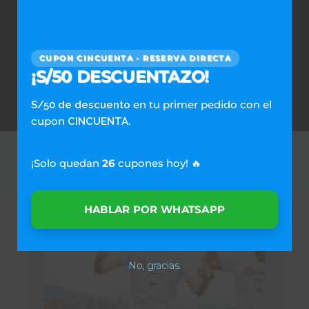
Next Post
Consejos antes de lavar la ropa de los
bebés y niños
CUPON CINCUENTA - RESERVA DIRECTA
¡S/50 DESCUENTAZO!
en tu primer pedido con el
S/50 de descuento
cupon
.
CINCUENTA
Recommended For You
¡Solo quedan
26
cupones hoy! 🔥
HABLAR POR WHATSAPP
No, gracias.