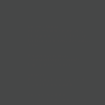
Delivery Gratis
No te cobramos el delivery.
Recogemos tus colchones y
los traemos limpios de vuelta,
¡GRATIS!
Precios económicos
Tenemos los precios más
bajos para tu ahorro
Rapidez
El recojo y la entrega en el
menor tiempo posible.
Garantía y Calidad
Tus colchones como nuevos
gracias a un alto proceso de