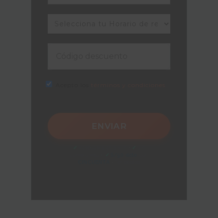
Acepto los
términos y condiciones
✓
Respuesta en 5 min
·
✓
Sin
compromiso
·
✓
S/50 dcto
con
CINCUENTA
·
1er pedido