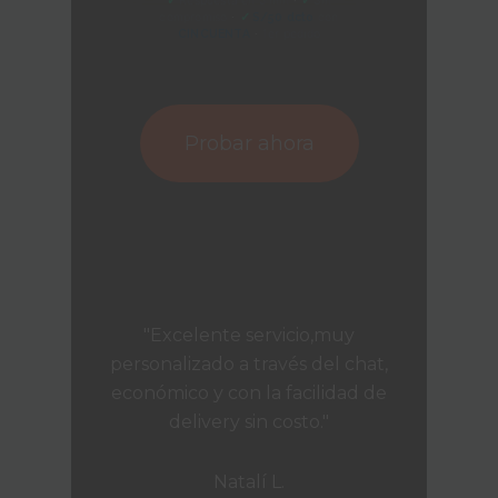
✓
Respuesta en 5 min
·
✓
Sin
compromiso
·
✓
S/50 dcto
con
CINCUENTA
·
1er pedido
Probar ahora
"Excelente servicio,muy
personalizado a través del chat,
económico y con la facilidad de
delivery sin costo."
Natalí L.