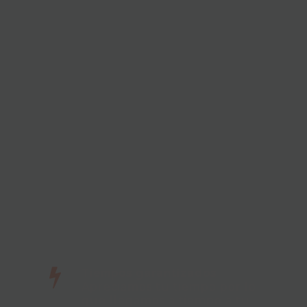
Tiempos garantizados
Apreciamos tu tiempo por lo
que llegamos a tiempo a tu