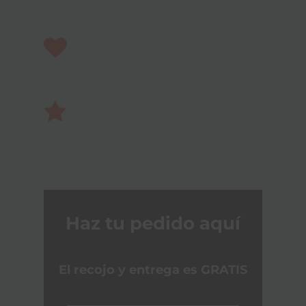
servicio.
Precio inteligente
El mejor servicio a precio
insuperable.
Delivery Gratis
El recojo y entrega esta
incluído!
Haz tu pedido aquí
El recojo y entrega es GRATIS