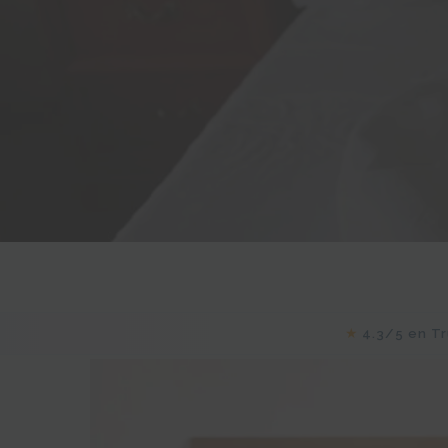
★
4.3/5 en Tr