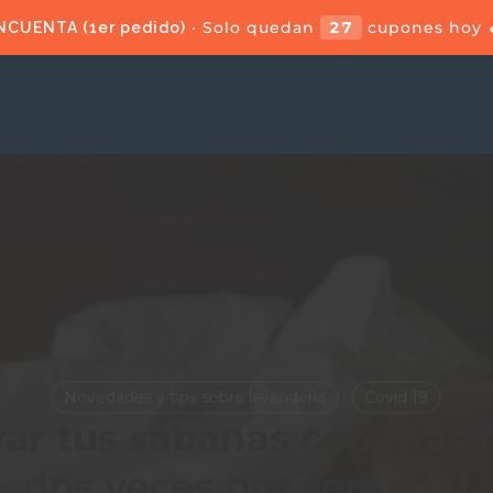
· Solo quedan
27
cupones hoy 
NCUENTA (1er pedido)
Novedades y tips sobre lavandería
Covid 19
var tus sábanas con más 
dos veces por semana)