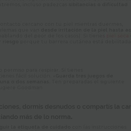
xtremos, incluso padezcas
sibilancias o dificultad
contacto cercano con tu piel mientras duermes,
oblemas que van
desde irritación de la piel hasta a
blando del peor de los casos). Si tienes
piel seca
 riesgo
porque tu barrera cutánea está debilitada
o permiso para respirar. Si tienes
ienes fácil solución. «
Guarda tres juegos de
 una o dos semanas
. Ten preparadas el siguiente
sugiere Goodman.
elaciones, dormís desnudos o compartís la c
ciando más de lo norma
.
guir la etiqueta de cuidado
con las instrucciones