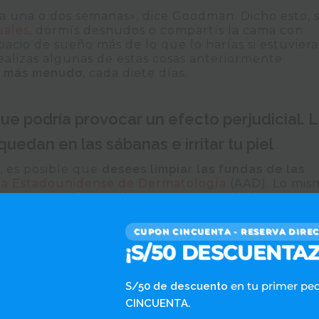
da una o dos semanas», dice Goodman. Dicho esto, s
uales
, dormís desnudos o compartís la cama con
acio de sueño más de lo que lo harías si estuviera
ealizas algunas de estas cosas anteriormente
s más menudo
, cada diete días.
 podría provocar un efecto perjudicial. 
edan en las sábanas e irritar tu piel
, es posible que
desees limpiar las fundas de las
a Estadounidense de Dermatología
(AAD). Lo mis
 quitarte el maquillaje: «Lávate el cabello solo un
 crema hidratante antes de acostarte», dice la
CUPON CINCUENTA - RESERVA DIRE
¡S/50 DESCUENTAZ
en tu primer pe
S/50 de descuento
olen, pero también varios residuos del cuerpo hum
.
CINCUENTA
na
, células de la piel…». Según varios investigadores