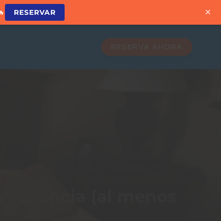
×
🔥
RESERVAR
RESERVA AHORA
frecuencia (al menos