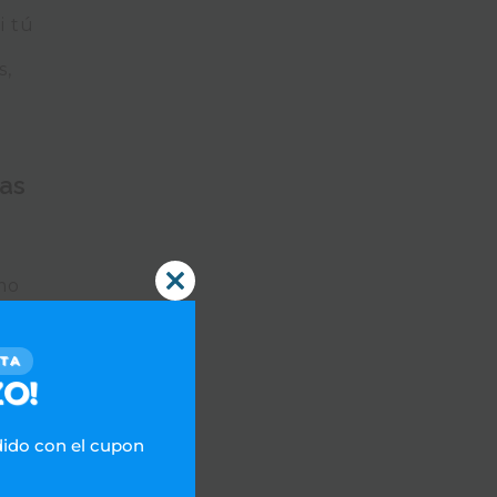
i tú
s,
Las
mo
Close
as
this
module
CTA
O!
dido con el cupon
ano
,