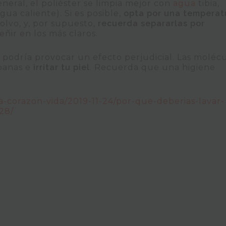
eneral, el poliéster se limpia mejor con
agua
tibia,
gua caliente). Si es posible,
opta por una temperat
olvo, y, por supuesto,
recuerda separarlas por
eñir en los más claros.
podría provocar un efecto perjudicial. Las moléc
banas e
irritar tu piel
. Recuerda que una higiene
a-corazon-vida/2019-11-24/por-que-deberias-lavar-
28/