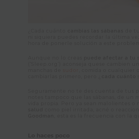
¿Cada cuánto
cambias las sábanas
de t
ni siquiera puedes recordar la última v
hora de ponerle solución a este proble
Aunque no lo creas
puede afectar a tu 
(‘Sleep.org’) aconseja quese cambien u
manchas de
sudor
, comida o cualquier 
cambiarlas primero, pero ¿
cada cuánto
Seguramente no te des cuenta de tus p
notes tampoco que las sábanas, de un m
vida propia. Pero ya sean malolientes o
salud
como piel irritada, acné o reaccio
Goodman,
esta es la frecuencia con la 
Lo haces poco