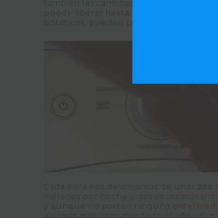
también las cantidades son alarmantes
puede liberar
hasta 100 litros de sudor
sintéticos, pueden contener de cuatro 
Cada hora nos despojamos de unas
200 
millones por noche y dos veces más si d
y aunque no portan ninguna
enfermed
alergias más comunes todo el año. «Si n