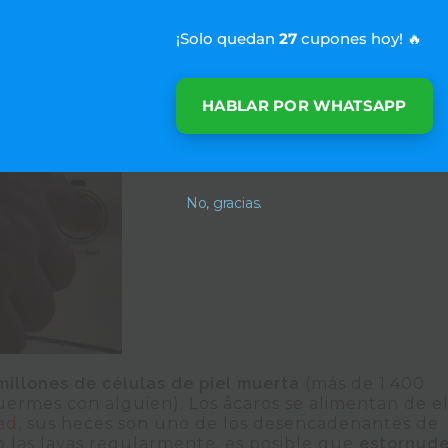
: se ha calculado que un hombre de tamaño medio
 por año en la cama
y que los cojines, de plumas o
¡Solo quedan
27
cupones hoy! 🔥
a
17 especies diferentes esporas fúngicas.
HABLAR POR WHATSAPP
No, gracias.
millones de células de piel muerta
(más de 1.400
uermes con alguien). Los ácaros se alimentan de el
ad
, sus heces son uno de los desencadenantes de
o las lavas regularmente, es posible que
estornude