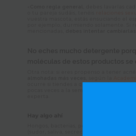
«
Como regla general
, debes lavarlas ca
o tu pareja sudáis, tenéis
relaciones sex
vuestra mascota, estás ensuciando el esp
por ejemplo, durmiendo solamente. Si r
mencionadas,
debes intentar cambiarla
No eches mucho detergente porque
moléculas de estos productos se qu
Otra nota: si eres propenso a tener acné
almohadas más veces
, según la
Academi
ocurre si tiendes a quedarte dormido sin
pocas veces a la semana o usa abundante
experta.
Hay algo ahí
Hongos, bacterias, pelo de animales, p
(sudor, saliva, secreciones vaginales,
ori