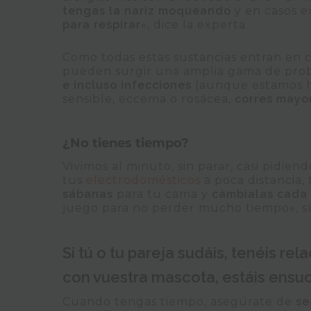
tengas la nariz moqueando
y en casos e
para respirar
«, dice la experta.
Como todas estas sustancias entran en 
pueden surgir una amplia gama de pr
e incluso infecciones
(aunque estamos ha
sensible, eccema o rosácea,
corres mayor
¿No tienes tiempo?
Vivimos al minuto, sin parar, casi pidiend
tus
electrodomésticos
a poca distancia, t
sábanas
para tu cama y
cámbialas cada
juego para no perder mucho tiempo», 
Si tú o tu pareja sudáis, tenéis r
con vuestra mascota, estáis ensu
Cuando tengas tiempo, asegúrate de
se