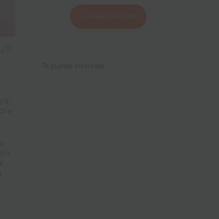
¡LAVAR AHORA!
 ¿O
a
Te puede interesar
aya
ble
o
nen
e
a