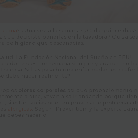
u
cama
? ¿Una vez a la semana? ¿Cada quince días?
ez que decidiste ponerlas en la
lavadora
? Quizá se
ma de
higiene
que desconocías.
salud
. La Fundación Nacional del Sueño de EEUU
na o dos veces por semana siempre y cuando no h
otra cosa. Si has pasado una enfermedad es preferi
se debe hacer realmente?
ropios
olores corporales
así que probablemente n
omento a otro, vayan a salir andando porque tie
 no, si están sucias pueden provocarte
problemas d
nes
alérgicas
. Según ‘Prevention’ y la experta
Laur
que debes hacerlo.