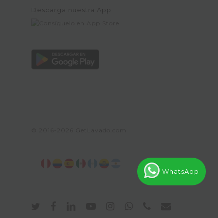
Descarga nuestra App
© 2016-2026
GetLavado.com
WhatsApp
twitter
facebook
linkedin
youtube
instagram
whatsapp
phone
email