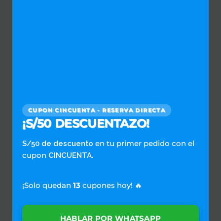
adiós a lavar la ropa sucia en casa.
CUPON CINCUENTA - RESERVA DIRECTA
¡S/50 DESCUENTAZO!
en tu primer pedido con el
S/50 de descuento
Comparte esto:
cupon
.
CINCUENTA
Twitter
Facebook
¡Solo quedan
13
cupones hoy! 🔥
HABLAR POR WHATSAPP